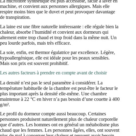
La microfibre synthétique est plus accessible, facile à laver en
machine, et convient aux personnes allergiques. Mais elle
respire moins bien que le duvet et peut provoquer davantage
de transpiration.
La laine est une fibre naturelle intéressante : elle régule bien la
chaleur, absorbe l’humidité et convient aux dormeurs qui
alternent entre trop chaud et trop froid dans la même nuit. Un
peu lourde parfois, mais très efficace.
La soie, enfin, est thermor égulatrice par excellence. Légère,
hypoallergénique, elle est idéale pour les peaux sensibles.
Mais son prix est souvent prohibitif.
Les autres facteurs à prendre en compte avant de choisir
La densité n’est pas le seul paramètre à considérer. La
température habituelle de la chambre est peut-être le facteur le
plus important après la densité elle-même. Une chambre
maintenue à 22 °C en hiver n’a pas besoin d’une couette à 400
g/m².
Le profil du dormeur compte aussi beaucoup. Certaines
personnes produisent naturellement plus de chaleur corporelle
que d’autres. Les hommes ont en général un métabolisme plus
chaud que les femmes. Les personnes âgées, elles, ont souvent
plus de mal à conserver leur chaleur et peuvent avoir besoin