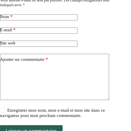
Votre adresse e-mail ne sera pas publiée.
Les champs obligatoires sont
indiqués avec
*
Nom
*
E-mail
*
Site web
Ajouter un commentaire
*
Enregistrer mon nom, mon e-mail et mon site dans ce
navigateur pour mon prochain commentaire.
Laisser un commentaire